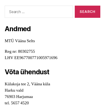
Search
for:
Andmed
MTÜ Vääna Selts
Reg nr: 80302755
LHV EE967700771005971696
Võta ühendust
Külakoja tee 2, Vääna küla
Harku vald
76903 Harjumaa
tel. 5657 4520