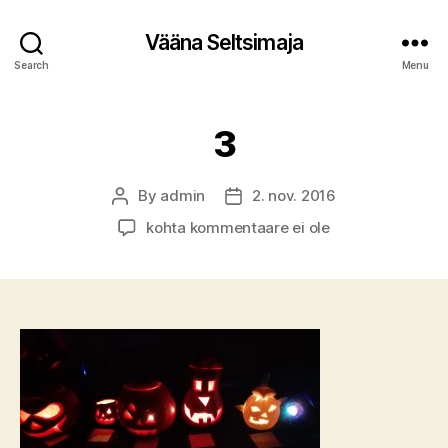
Vääna Seltsimaja
Search
Menu
3
By
admin
2. nov. 2016
Post
Post
author
date
3
kohta kommentaare ei ole