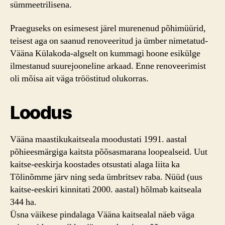
sümmeetrilisena.
Praeguseks on esimesest järel murenenud põhimüürid,
teisest aga on saanud renoveeritud ja ümber nimetatud-
Vääna Külakoda-algselt on kummagi hoone esikülge
ilmestanud suurejooneline arkaad. Enne renoveerimist
oli mõisa ait väga trööstitud olukorras.
Loodus
Vääna maastikukaitseala moodustati 1991. aastal
põhieesmärgiga kaitsta põõsasmarana loopealseid. Uut
kaitse-eeskirja koostades otsustati alaga liita ka
Tõlinõmme järv ning seda ümbritsev raba. Nüüd (uus
kaitse-eeskiri kinnitati 2000. aastal) hõlmab kaitseala
344 ha.
Üsna väikese pindalaga Vääna kaitsealal näeb väga