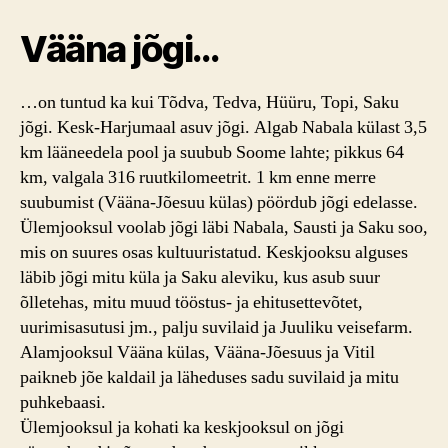
Vääna jõgi…
…on tuntud ka kui Tõdva, Tedva, Hüüru, Topi, Saku
jõgi. Kesk-Harjumaal asuv jõgi. Algab Nabala külast 3,5
km lääneedela pool ja suubub Soome lahte; pikkus 64
km, valgala 316 ruutkilomeetrit. 1 km enne merre
suubumist (Vääna-Jõesuu külas) pöördub jõgi edelasse.
Ülemjooksul voolab jõgi läbi Nabala, Sausti ja Saku soo,
mis on suures osas kultuuristatud. Keskjooksu alguses
läbib jõgi mitu küla ja Saku aleviku, kus asub suur
õlletehas, mitu muud tööstus- ja ehitusettevõtet,
uurimisasutusi jm., palju suvilaid ja Juuliku veisefarm.
Alamjooksul Vääna külas, Vääna-Jõesuus ja Vitil
paikneb jõe kaldail ja läheduses sadu suvilaid ja mitu
puhkebaasi.
Ülemjooksul ja kohati ka keskjooksul on jõgi