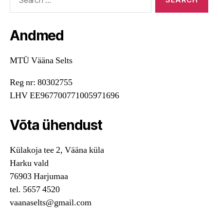
for:
Andmed
MTÜ Vääna Selts
Reg nr: 80302755
LHV EE967700771005971696
Võta ühendust
Külakoja tee 2, Vääna küla
Harku vald
76903 Harjumaa
tel. 5657 4520
vaanaselts@gmail.com