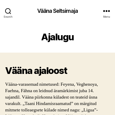
Vääna Seltsimaja
Search
Menu
Ajalugu
Vääna ajaloost
Vääna-varasemad nimetused: Feyena, Veghenoya,
Faehna, Fähna on leidnud äramärkimist juba 14.
sajandil. Vääna piirkonna küladest on teateid üsna
varakult. „Taani Hindamisraamatud” on märgitud
mitmete tolleaegsete külade nimed nagu: „Ligua”-