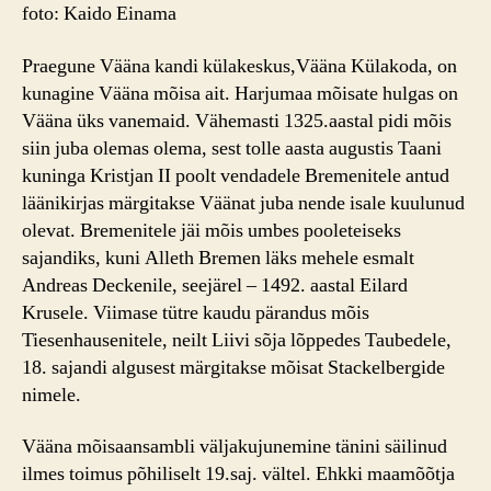
foto: Kaido Einama
Praegune Vääna kandi külakeskus,Vääna Külakoda, on
kunagine Vääna mõisa ait. Harjumaa mõisate hulgas on
Vääna üks vanemaid. Vähemasti 1325.aastal pidi mõis
siin juba olemas olema, sest tolle aasta augustis Taani
kuninga Kristjan II poolt vendadele Bremenitele antud
läänikirjas märgitakse Väänat juba nende isale kuulunud
olevat. Bremenitele jäi mõis umbes pooleteiseks
sajandiks, kuni Alleth Bremen läks mehele esmalt
Andreas Deckenile, seejärel – 1492. aastal Eilard
Krusele. Viimase tütre kaudu pärandus mõis
Tiesenhausenitele, neilt Liivi sõja lõppedes Taubedele,
18. sajandi algusest märgitakse mõisat Stackelbergide
nimele.
Vääna mõisaansambli väljakujunemine tänini säilinud
ilmes toimus põhiliselt 19.saj. vältel. Ehkki maamõõtja