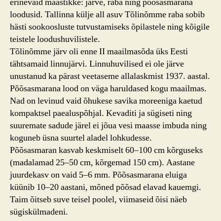
erinevaid maastikke: järve, raba ning põõsasmarana
loodusid. Tallinna külje all asuv Tõlinõmme raba sobib
hästi sookoosluste tutvustamiseks õpilastele ning kõigile
teistele loodushuvilistele.
Tõlinõmme järv oli enne II maailmasõda üks Eesti
tähtsamaid linnujärvi. Linnuhuvilised ei ole järve
unustanud ka pärast veetaseme allalaskmist 1937. aastal.
Põõsasmarana lood on väga haruldased kogu maailmas.
Nad on levinud vaid õhukese savika moreeniga kaetud
kompaktsel paealuspõhjal. Kevaditi ja sügiseti ning
suuremate sadude järel ei jõua vesi maasse imbuda ning
koguneb üsna suurtel aladel lohkudesse.
Põõsasmaran kasvab keskmiselt 60–100 cm kõrguseks
(madalamad 25–50 cm, kõrgemad 150 cm). Aastane
juurdekasv on vaid 5–6 mm. Põõsasmarana eluiga
küünib 10–20 aastani, mõned põõsad elavad kauemgi.
Taim õitseb suve teisel poolel, viimaseid õisi näeb
sügiskülmadeni.