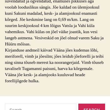
süvendatud ja õgvendatud, enamuses pikkuses aga
voolab looduslikus sängis. Jõe kaldad on ülemjooksul
kuni Sakuni madalad, kesk- ja alamjooksul enamasti
kõrged. Jõe keskmine lang on 0,69 m/km. Lang on
suurim keskjooksul 4 km lõigus Vatsla ja Vahi küla
vahemikus. Vahi külas on jõel väike joastik, kus vesi
langeb astmena. Vesiveskid on jõel olnud varem Saku ja
Hüüru mõisas.
Kirjanduse andmeil käivad Vääna jões kudemas lõhi,
meriforell, vimb ja jõesilm; jões leidub jõeforelli ja teibi
ning sinna tõuseb merest ka noorangerjaid. Vimb tõuseb
tavaliselt Tugamanni paisuni, harva ka kõrgemale.
Vääna jõe kesk- ja alamjooks kuuluvad heade
forellijõgede hulka.
Search