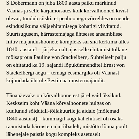
S.Dobermann on juba 1800.aasta paiku märkinud
Väänas ja selle karjamõisates kõik kõrvalhooned kivist
olevat, tundub siiski, et peahoonega võrreldes on nende
esinduslikuma väljaehitamisega kohatigi viivitatud.
Suurtsugusem, härrastemajaga ühtsesse ansamblisse
liituv majandushoonete kompleks sai siia kerkima alles
1840. aastatel – järjekamalt ajas selle ehitamist tollane
mõisaproua Pauline von Stackelberg. Suhteliselt palju
on ehitatud ka 19. sajandi lõpukümnenditel Ernst von
Stackelbergi aegu – temagi eesmärgiks oli Väänast
kujundada üht üle Eestimaa mustermajandit.
Tänapäevaks on kõrvalhoonetest järel vaid üksikud.
Keskseim koht Vääna kõrvalhoonete hulgas on
kuulunud sõidutall-tõllakuurile ja aidale (mõlemad
1840.aastaist) – kummagil kogukal ehitisel oli osaks
raamistada härrastemaja tiibadelt, mistõttu lõuna poolt
lähenejale paistis kogu kompleks asetuselt