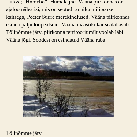
Liikva; „Homebo”- Humala jne. Vääna piirkonnas on
ajaloomälestisi, mis on seotud ranniku militaarse
kaitsega, Peeter Suure merekindlused. Vääna piirkonnas
esineb palju loopealseid. Vääna maastikukaitsealal asub
Tõlinõmme järv, piirkonna territooriumilt voolab läbi
Vääna jõgi. Soodest on esindatud Vääna raba.
Tõlinõmme järv