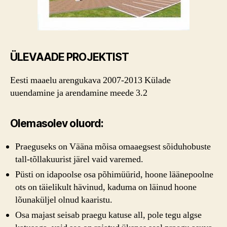
ÜLEVAADE PROJEKTIST
Eesti maaelu arengukava 2007-2013 Külade
uuendamine ja arendamine meede 3.2
Olemasolev oluord:
Praeguseks on Vääna mõisa omaaegsest sõiduhobuste
tall-tõllakuurist järel vaid varemed.
Püsti on idapoolse osa põhimüürid, hoone läänepoolne
ots on täielikult hävinud, kaduma on läinud hoone
lõunaküljel olnud kaaristu.
Osa majast seisab praegu katuse all, pole tegu algse