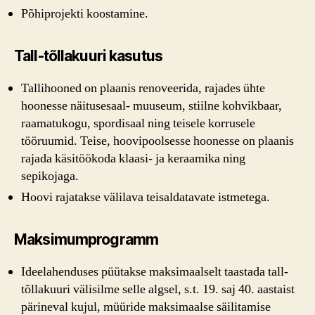
Põhiprojekti koostamine.
Tall-tõllakuuri kasutus
Tallihooned on plaanis renoveerida, rajades ühte
hoonesse näitusesaal- muuseum, stiilne kohvikbaar,
raamatukogu, spordisaal ning teisele korrusele
tööruumid. Teise, hoovipoolsesse hoonesse on plaanis
rajada käsitöökoda klaasi- ja keraamika ning
sepikojaga.
Hoovi rajatakse välilava teisaldatavate istmetega.
Maksimumprogramm
Ideelahenduses püütakse maksimaalselt taastada tall-
tõllakuuri välisilme selle algsel, s.t. 19. saj 40. aastaist
pärineval kujul, müüride maksimaalse säilitamise