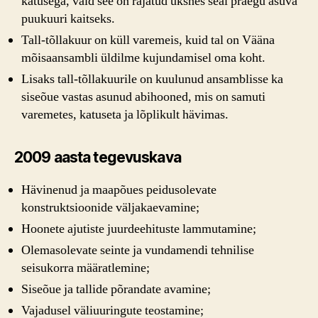
katusega, vaid see on rajatud üksnes seal praegu asuva
puukuuri kaitseks.
Tall-tõllakuur on küll varemeis, kuid tal on Vääna
mõisaansambli üldilme kujundamisel oma koht.
Lisaks tall-tõllakuurile on kuulunud ansamblisse ka
siseõue vastas asunud abihooned, mis on samuti
varemetes, katuseta ja lõplikult hävimas.
2009 aasta tegevuskava
Hävinenud ja maapõues peidusolevate
konstruktsioonide väljakaevamine;
Hoonete ajutiste juurdeehituste lammutamine;
Olemasolevate seinte ja vundamendi tehnilise
seisukorra määratlemine;
Siseõue ja tallide põrandate avamine;
Vajadusel väliuuringute teostamine;