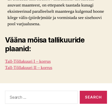
asuvast maanteest, on ettepanek taastada kunagi
eksisteerinud paralleelselt maanteega kulgenud hoone
kõrge välis-(piirde)müür ja vormistada see sisehoovi
pool varjualusena.
Vääna mõisa tallikuuride
plaanid:
Tall-Tõllakuuri I – korrus
Tall-Tõllakuuri II – korrus
Search
for: