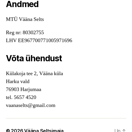
Andmed
MTÜ Vääna Selts
Reg nr: 80302755
LHV EE967700771005971696
Võta ühendust
Külakoja tee 2, Vääna küla
Harku vald
76903 Harjumaa
tel. 5657 4520
vaanaselts@gmail.com
© 2026
Vääna Seltsimaja
Up
↑