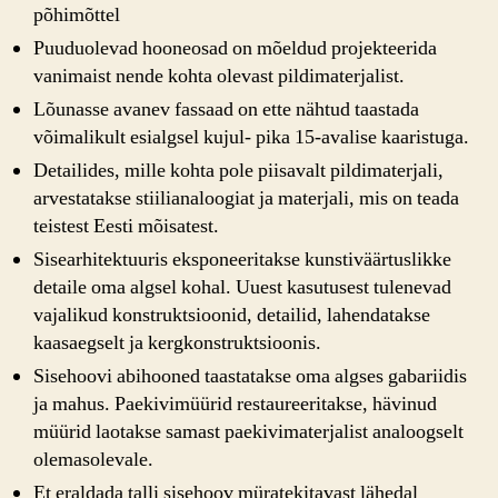
põhimõttel
Puuduolevad hooneosad on mõeldud projekteerida
vanimaist nende kohta olevast pildimaterjalist.
Lõunasse avanev fassaad on ette nähtud taastada
võimalikult esialgsel kujul- pika 15-avalise kaaristuga.
Detailides, mille kohta pole piisavalt pildimaterjali,
arvestatakse stiilianaloogiat ja materjali, mis on teada
teistest Eesti mõisatest.
Sisearhitektuuris eksponeeritakse kunstiväärtuslikke
detaile oma algsel kohal. Uuest kasutusest tulenevad
vajalikud konstruktsioonid, detailid, lahendatakse
kaasaegselt ja kergkonstruktsioonis.
Sisehoovi abihooned taastatakse oma algses gabariidis
ja mahus. Paekivimüürid restaureeritakse, hävinud
müürid laotakse samast paekivimaterjalist analoogselt
olemasolevale.
Et eraldada talli sisehoov müratekitavast lähedal