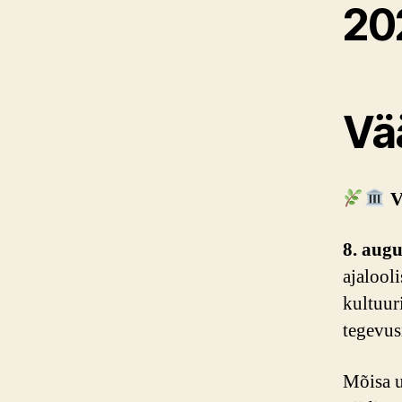
20
Vä
V
8. augu
ajalool
kultuur
tegevus
Mõisa u