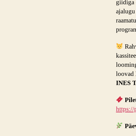
giidiga
ajalugu
raamatu
progra
Rahv
kassite
looming
loovad
INES 
Pil
https://
Päe