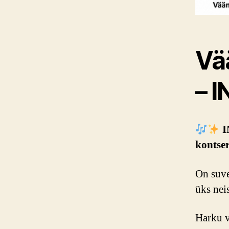
Vä
– I
I
kontser
On suve
üks neis
Harku v