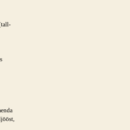
tall-
s
aenda
jööst,