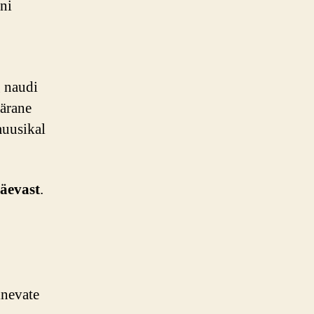
ni
g naudi
pärane
muusikal
äevast
.
inevate