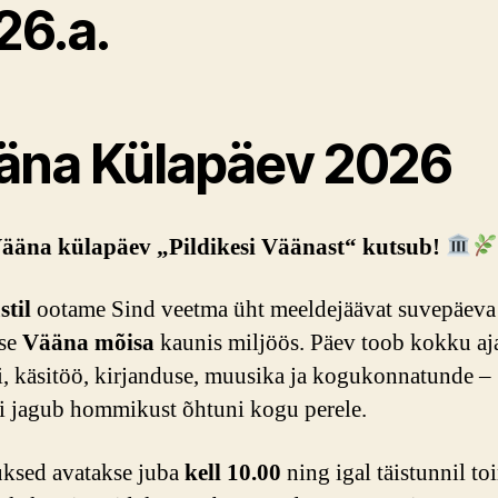
26.a.
äna Külapäev 2026
ääna külapäev „Pildikesi Väänast“ kutsub!
stil
ootame Sind veetma üht meeldejäävat suvepäeva
ise
Vääna mõisa
kaunis miljöös. Päev toob kokku aj
i, käsitöö, kirjanduse, muusika ja kogukonnatunde –
i jagub hommikust õhtuni kogu perele.
ksed avatakse juba
kell 10.00
ning igal täistunnil t