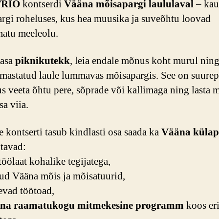
TRIO
kontserdi
Vääna mõisapargi laululaval
– kau
rgi roheluses, kus hea muusika ja suveõhtu loovad
atu meeleolu.
aasa
piknikutekk
, leia endale mõnus koht murul nin
rmastatud laule lummavas mõisapargis. See on suure
s veeta õhtu pere, sõprade või kallimaga ning lasta 
sa viia.
 kontserti tasub kindlasti osa saada ka
Vääna külap
tavad:
öölaat kohalike tegijatega,
ud Vääna mõis ja mõisatuurid,
vad töötoad,
na raamatukogu mitmekesine programm
koos er