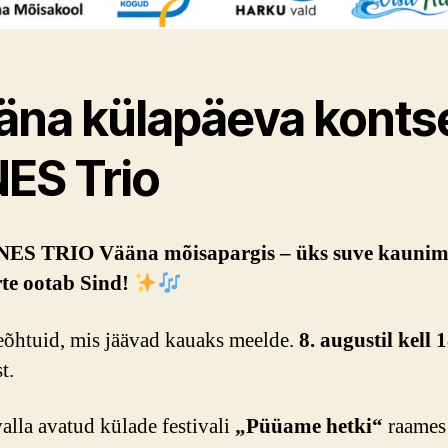
äna külapäeva konts
NES Trio
NES TRIO Vääna mõisapargis – üks suve kaunim
te ootab Sind!
õhtuid, mis jäävad kauaks meelde.
8. augustil kell 
t.
alla avatud külade festivali
„Püüame hetki“
raames