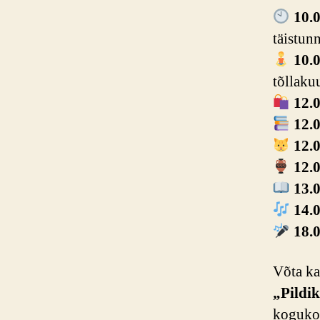
10.
täistunn
10.
tõllakuu
12.
12.
12.
12.
13.
14.
18.
Võta ka
„Pildi
kogukon