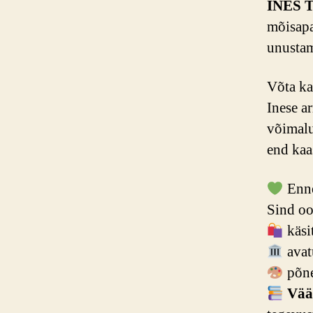
INES 
mõisapa
unustam
Võta k
Inese a
võimalu
end kaa
Enne
Sind oo
käsit
avat
põne
Vää