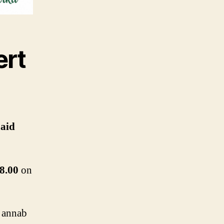
ert
aid
18.00
on
 annab