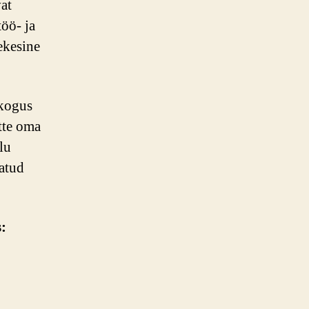
at
töö- ja
ekesine
kogus
tte oma
lu
atud
: