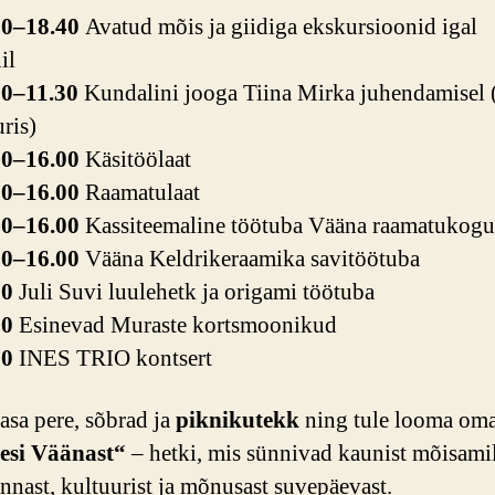
00–18.40
Avatud mõis ja giidiga ekskursioonid igal
il
00–11.30
Kundalini jooga Tiina Mirka juhendamisel (
ris)
00–16.00
Käsitöölaat
00–16.00
Raamatulaat
00–16.00
Kassiteemaline töötuba Vääna raamatukogu
00–16.00
Vääna Keldrikeraamika savitöötuba
00
Juli Suvi luulehetk ja origami töötuba
00
Esinevad Muraste kortsmoonikud
00
INES TRIO kontsert
asa pere, sõbrad ja
piknikutekk
ning tule looma om
kesi Väänast“
– hetki, mis sünnivad kaunist mõisamil
nast, kultuurist ja mõnusast suvepäevast.